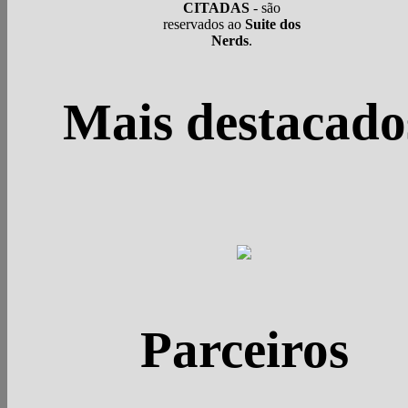
CITADAS
- são
reservados ao
Suite dos
Nerds
.
Mais destacado
Parceiros