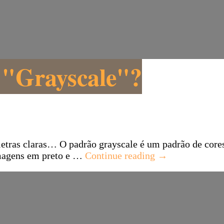
 "Grayscale"?
letras claras… O padrão grayscale é um padrão de cores
magens em preto e …
Continue reading
→